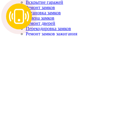
Вскрытие гаражей
Ремонт замков
Установка замков
Замена замков
Ремонт дверей
Перекодировка замков
Ремонт замков зажигания
О компании
Цены
Гарантии
Статьи
FAQ
Акции и скидки
Предоставляем скидку до 35% при вскрытии
неисправного замка
Скидка до 30% при замене второго замка
Контакты
Калькулятор
Заказать звонок
Вскрытие замков в Красноярске
→
Акции и скидки